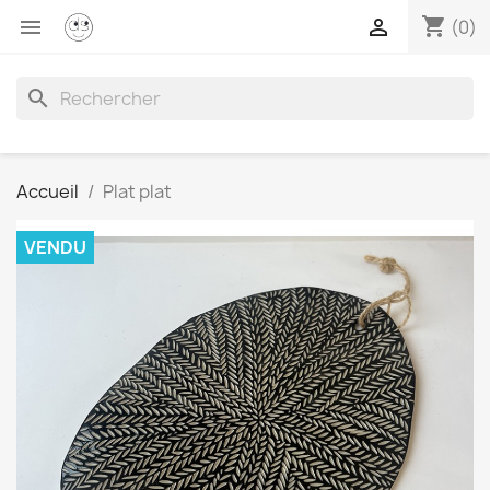
shopping_cart


(0)
search
Accueil
Plat plat
VENDU