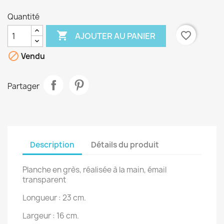
Quantité

favorite_border
AJOUTER AU PANIER

Vendu
Partager
Description
Détails du produit
Planche en grès, réalisée à la main, émail
transparent
Longueur : 23 cm.
Largeur : 16 cm.