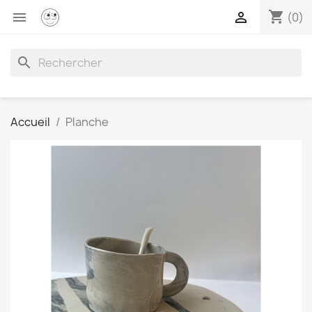
shopping_cart


(0)
search
Accueil
Planche