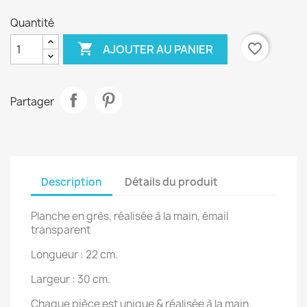
Quantité

favorite_border
AJOUTER AU PANIER
Partager
Description
Détails du produit
Planche en grès, réalisée à la main, émail
transparent
Longueur : 22 cm.
Largeur : 30 cm.
Chaque pièce est unique & réalisée à la main.