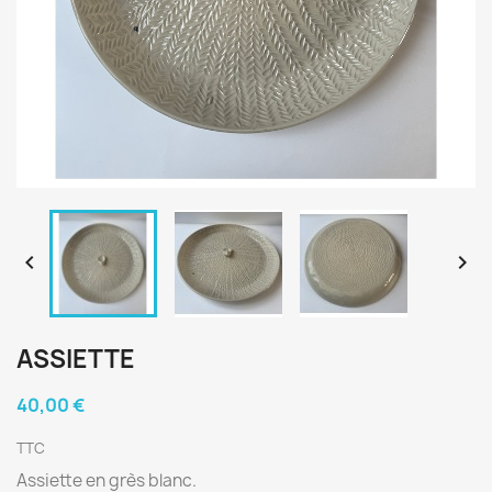


ASSIETTE
40,00 €
TTC
Assiette en grès blanc.