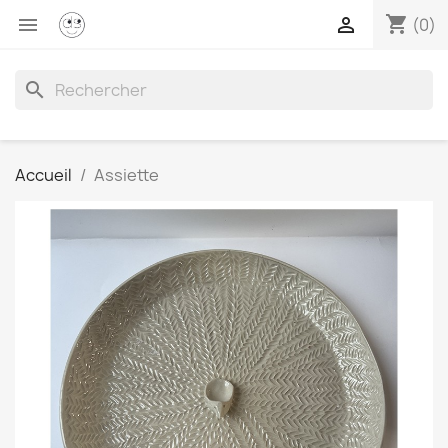
shopping_cart


(0)
search
Accueil
Assiette