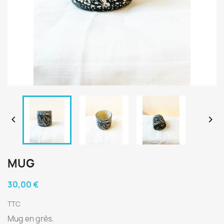


MUG
30,00 €
TTC
Mug en grès.