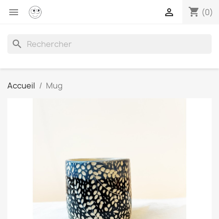
shopping_cart


(0)
search
Accueil
Mug