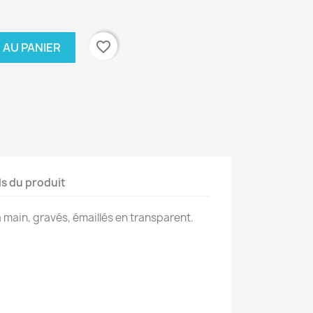
favorite_border
 AU PANIER
ls du produit
la main, gravés, émaillés en transparent.