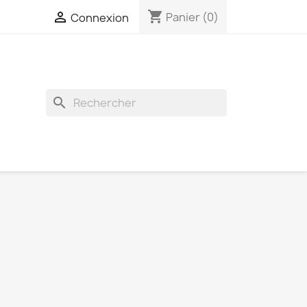
shopping_cart

Panier
(0)
Connexion
search