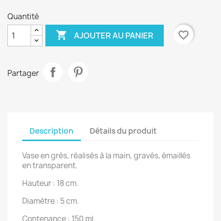
Quantité

favorite_border
AJOUTER AU PANIER
Partager
Description
Détails du produit
Vase en grès, réalisés à la main, gravés, émaillés
en transparent.
Hauteur : 18 cm.
Diamètre : 5 cm.
Contenance : 150 ml.