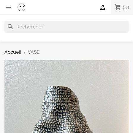
shopping_cart


(0)
search
Accueil
VASE