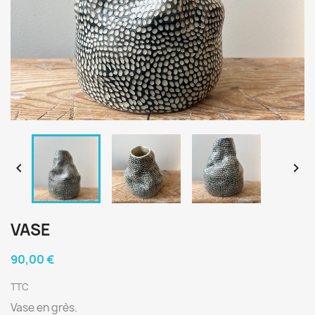


VASE
90,00 €
TTC
Vase en grès.