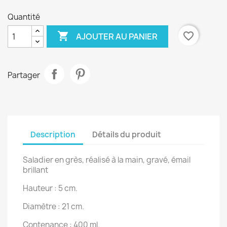
Quantité

favorite_border
AJOUTER AU PANIER
Partager
Description
Détails du produit
Saladier en grès, réalisé à la main, gravé, émail
brillant
Hauteur : 5 cm.
Diamètre : 21 cm.
Contenance : 400 ml.