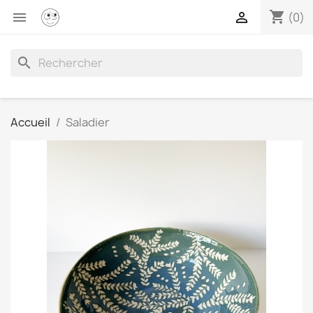
shopping_cart


(0)
search
Accueil
Saladier